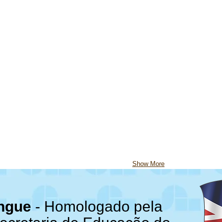
Show More
íngue
- Homologado pela