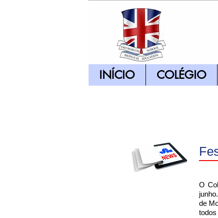
INÍCIO
COLÉGIO
Fes
O Col
junho
de Mo
todos