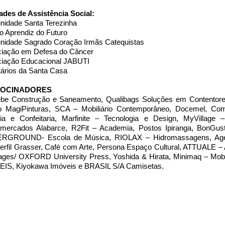
ades de Assistência Social:
idade Santa Terezinha
o Aprendiz do Futuro
idade Sagrado Coração Irmãs Catequistas
iação em Defesa do Câncer
iação Educacional JABUTI
tários da Santa Casa
ROCINADORES
e Construção e Saneamento, Qualibags Soluções em Contentores
 MagiPinturas, SCA – Mobiliário Contemporâneo, Docemel, Coma
ia e Confeitaria, Marfinite – Tecnologia e Design, MyVillage 
mercados Alabarce, R2Fit – Academia, Postos Ipiranga, BonGus
GROUND- Escola de Música, RIOLAX – Hidromassagens, Agepla
perfil Grasser, Café com Arte, Persona Espaço Cultural, ATTUALE 
ages/ OXFORD University Press, Yoshida & Hirata, Minimaq – Mobil
IS, Kiyokawa Imóveis e BRASIL S/A Camisetas.