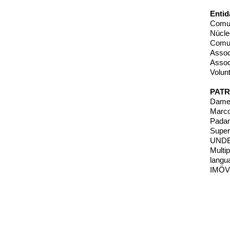
Entid
Comun
Núcle
Comun
Assoc
Assoc
Volun
PAT
Dameb
Marco
Padar
Super
UNDER
Multi
langu
IMÖVE