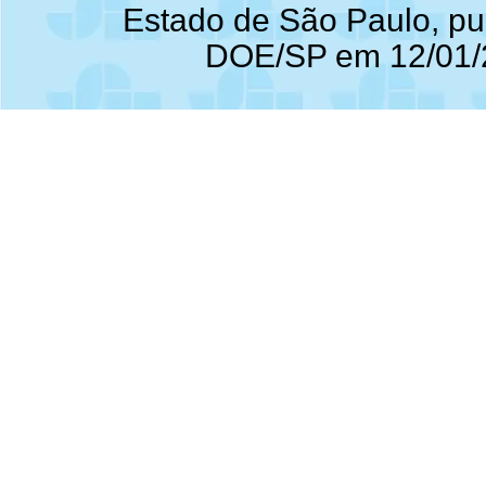
Estado de São Paulo, pu
DOE/SP em 12/01/