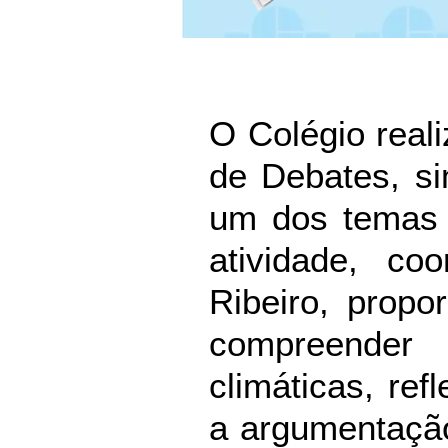
O Colégio rea
de Debates, si
um dos temas 
atividade, co
Ribeiro, propo
compreender
climáticas, refl
a argumentação