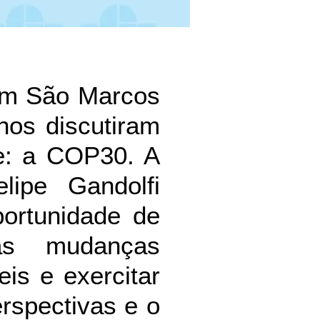
rum São Marcos
nos discutiram
e: a COP30. A
lipe Gandolfi
portunidade de
as mudanças
eis e exercitar
erspectivas e o