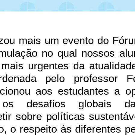
lizou mais um evento do Fó
mulação no qual nossos alu
mais urgentes da atualidad
ordenada pelo professor Fe
rcionou aos estudantes a o
 os desafios globais d
etir sobre políticas sustentáv
, o respeito às diferentes p