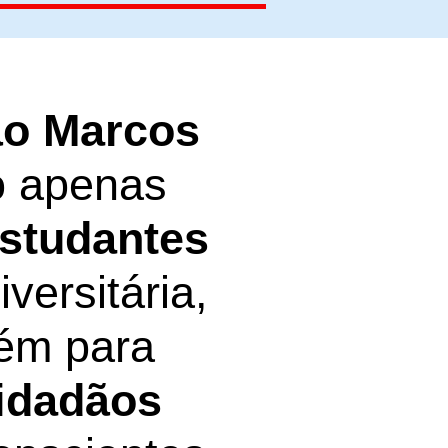
ão Marcos
o apenas
estudantes
versitária,
ém para
cidadãos