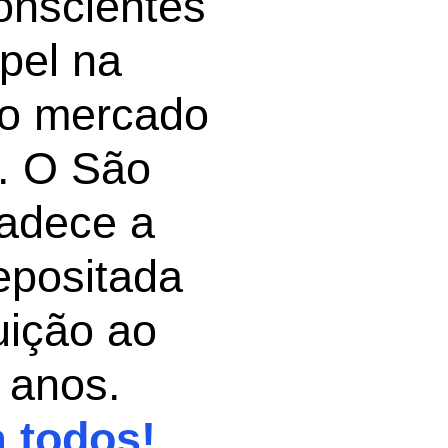
conscientes
pel na
no mercado
o. O São
adece a
positada
tuição ao
 anos.
 todos!