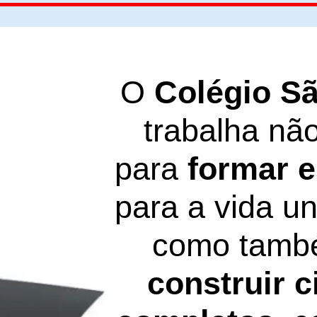
O
Colégio S
trabalha nã
para
formar 
para a vida uni
como tamb
construir 