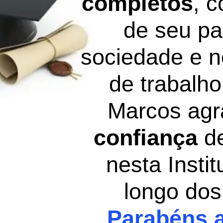
completos
, 
de seu pa
sociedade e 
de trabalh
Marcos agr
confiança
de
nesta Insti
longo dos
Parabéns a